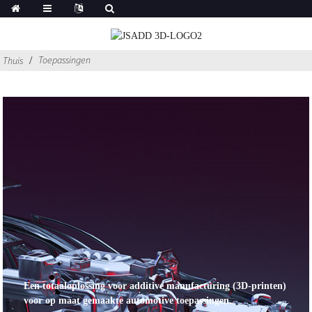
Toepassingen
Thuis
Een totaaloplossing voor additive manufacturing (3D-printen)
voor op maat gemaakte automotive toepassingen.