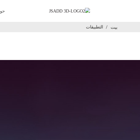
حول  3D
التطبيقات
بيت