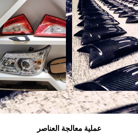
روكر
مصباح
عملية معالجة العناصر