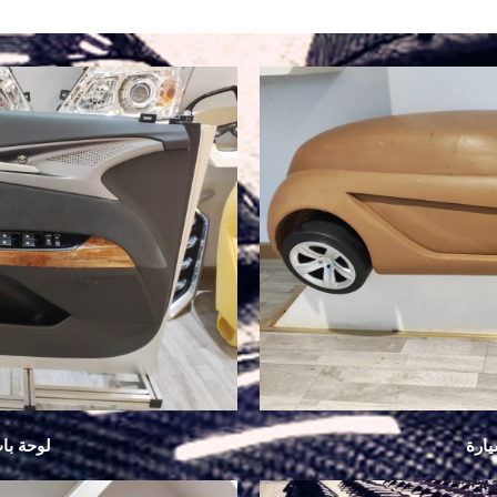
ارة
لوحة با