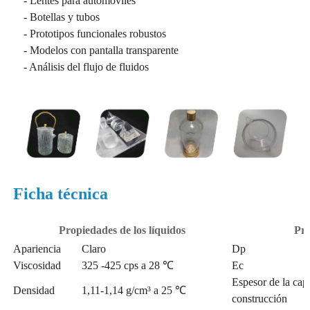
- Lentes para automóviles
- Botellas y tubos
- Prototipos funcionales robustos
- Modelos con pantalla transparente
- Análisis del flujo de fluidos
Ficha técnica
Propiedades de los líquidos
Pro
Apariencia
Claro
Dp
Viscosidad
325 -425 cps a 28 ℃
Ec
Espesor de la cap
Densidad
1,11-1,14 g/cm³ a ​​25 ℃
construcción