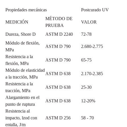
Propiedades mecánicas
Postcurado UV
MÉTODO DE
MEDICIÓN
VALOR
PRUEBA
Dureza, Shore D
ASTM D 2240
72-78
Módulo de flexión,
ASTM D 790
2.680-2.775
MPa
Resistencia a la
ASTM D 790
65-75
flexión, MPa
Módulo de elasticidad
ASTM D 638
2.170-2.385
a la tracción, MPa
Resistencia a la
ASTM D 638
25-30
tracción, MPa
Alargamiento en el
ASTM D 638
12-20%
punto de ruptura
Resistencia al
impacto, lzod con
ASTM D 256
58 - 70
entalla, J/m