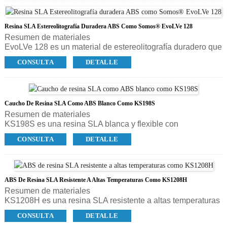
Somos® Imagine 14122 tiene una apariencia blanca y
opaca con rendimiento
Resina SLA Estereolitografía Duradera ABS Como Somos® EvoLVe 128
que refleja la producción de plásticos como ABS y PBT.
Resumen de materiales
EvoLVe 128 es un material de estereolitografía duradero que
produce piezas precisas y muy detalladas y ha sido
CONSULTA
DETALLE
diseñado para facilitar el acabado.Tiene una apariencia que
es casi indistinguible de los termoplásticos tradicionales
terminados, lo que lo hace perfecto para construir piezas y
prototipos para aplicaciones de pruebas funcionales, lo que
Caucho De Resina SLA Como ABS Blanco Como KS198S
genera ahorros de tiempo, dinero y materiales durante el
Resumen de materiales
desarrollo del producto.
KS198S es una resina SLA blanca y flexible con
características de alta tenacidad, alta elasticidad y tacto
CONSULTA
DETALLE
suave.Es ideal para imprimir prototipos de zapatos,
envolturas de caucho, modelos biomédicos y otras piezas
similares al caucho.
ABS De Resina SLA Resistente A Altas Temperaturas Como KS1208H
Resumen de materiales
KS1208H es una resina SLA resistente a altas temperaturas
con baja viscosidad en color translúcido.La pieza se puede
CONSULTA
DETALLE
utilizar con una temperatura de alrededor de 120 ℃.Para