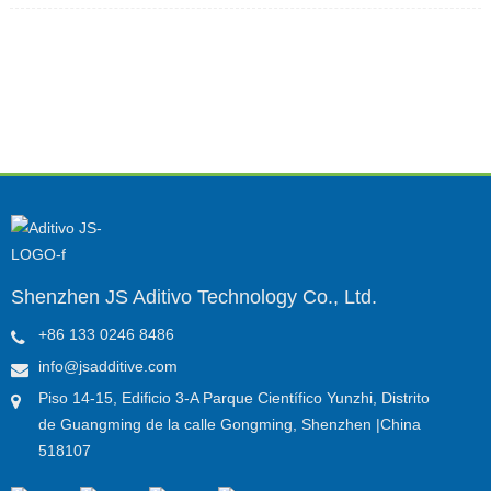
temperatura instantánea es resistente a más de 200 ℃.Tiene
buena estabilidad dimensional y finos detalles superficiales,
lo cual es una solución perfecta para piezas que requieren
resistencia al calor y la humedad, y también es aplicable
para moldes rápidos con ciertos materiales en producción
de lotes pequeños.
Shenzhen JS Aditivo Technology Co., Ltd.
+86 133 0246 8486
info@jsadditive.com
Piso 14-15, Edificio 3-A Parque Científico Yunzhi, Distrito
de Guangming de la calle Gongming, Shenzhen |China
518107