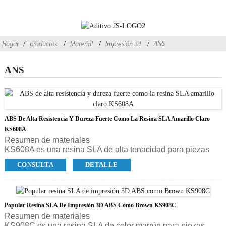
ANS
Hogar
productos
Material
Impresión 3d
ANS
ABS De Alta Resistencia Y Dureza Fuerte Como La Resina SLA Amarillo Claro
KS608A
Resumen de materiales
KS608A es una resina SLA de alta tenacidad para piezas
precisas y duraderas, que tiene todos los beneficios y la
CONSULTA
DETALLE
comodidad asociados con KS408A pero es
significativamente más fuerte y resistente a temperaturas
más altas.KS608A está en color amarillo claro.Es aplicable
a una amplia gama de aplicaciones, ideal para prototipos
Popular Resina SLA De Impresión 3D ABS Como Brown KS908C
funcionales, modelos conceptuales y piezas de producción
Resumen de materiales
de bajo volumen en el campo de la industria automotriz,
KS908C es una resina SLA de color marrón para piezas