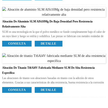
Gris
Proceso posterior disponible
Polaco
Chorro de arena
Galvanizar
Aleación De Aluminio SLM AlSi10Mg De Baja Densidad Pero Resistencia
Relativamente Alta
SLM es una tecnología en la que el polvo metálico se funde completamente bajo el calor de
un rayo láser y luego se enfría y solidifica. Las piezas se fabrican con metales estándar de
alta densidad, que pueden procesarse posteriormente como cualquier pieza soldada. Los
CONSULTA
DETALLE
principales metales estándar utilizados actualmente son los siguientes cuatro materiales.
La aleación de aluminio es la clase de materiales estructurales de metales no ferrosos más
utilizada en la industria. Los modelos impresos tienen baja densidad pero una resistencia
relativamente alta, similar o incluso superior a la del acero de alta calidad y el buen plástico.
Colores disponibles
Gris
Aleación De Titanio Ti6Al4V Fabricada Mediante SLM De Alta Resistencia
Proceso posterior disponible
Específica
Polaco
Las aleaciones de titanio son aleaciones basadas en titanio con la adición de otros
Chorro de arena
elementos. Gracias a sus características de alta resistencia, buena resistencia a la corrosión
Galvanizar
y alta resistencia al calor, se han utilizado ampliamente en diversos campos.
Anodizado
CONSULTA
DETALLE
Colores disponibles
Blanco plateado
Proceso posterior disponible
Polaco