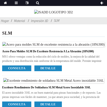
SLM
Hogar
Material
Impresión 3D
SLM
Acero Para Moldes SLM De Excelente Resistencia A La Abrasión (18Ni300)
MS1 ofrece ventajas como la reducción del ciclo de moldeo, la mejora de la calidad del
producto y una distribución más uniforme de la temperatura del molde. Permite imprimir
los núcleos delanteros y traseros del molde, los insertos, los deslizadores, los postes guía y
CONSULTA
DETALLE
las camisas de agua del canal caliente de los moldes de inyección.
Colores disponibles
Gris
Proceso posterior disponible
Polaco
Excelente Rendimiento De Soldadura SLM Metal Acero Inoxidable 316L
Chorro de arena
El acero inoxidable 316L es un buen material para piezas funcionales y de repuesto. Las
Galvanizar
piezas impresas son fáciles de mantener, ya que atraen poca suciedad, y la presencia de
cromo les confiere la ventaja adicional de no oxidarse jamás.
CONSULTA
DETALLE
Colores disponibles