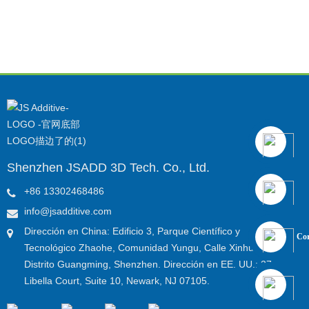
Chorro de arena
Galvanizar
Shenzhen JSADD 3D Tech. Co., Ltd.
+86 13302468486
info@jsadditive.com
Dirección en China: Edificio 3, Parque Científico y
Cor
Tecnológico Zhaohe, Comunidad Yungu, Calle Xinhu,
Distrito Guangming, Shenzhen. Dirección en EE. UU.: 27
Libella Court, Suite 10, Newark, NJ 07105.