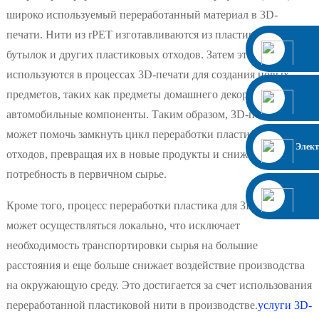
широко используемый переработанный материал в 3D-
печати. ​​Нити из rPET изготавливаются из пластиковых
бутылок и других пластиковых отходов. Затем эти нити
используются в процессах 3D-печати для создания новых
предметов, таких как предметы домашнего декора, игрушки и
автомобильные компоненты. Таким образом, 3D-печать
может помочь замкнуть цикл переработки пластиковых
Элект
отходов, превращая их в новые продукты и снижая
потребность в первичном сырье.
Кроме того, процесс переработки пластика для 3D-печати
может осуществляться локально, что исключает
необходимость транспортировки сырья на большие
расстояния и еще больше снижает воздействие производства
на окружающую среду. Это достигается за счет использования
переработанной пластиковой нити в производстве.
услуги 3D-