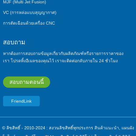
MJF (Multi Jet Fusion)
VC (การหล่อแบบสุญญากาศ)
การตัดเฉือนด้วยเครื่อง CNC
สอบถาม
หากต้องการสอบถามข้อมูลเกี่ยวกับผลิตภัณฑ์หรือรายการราคาของ
เรา โปรดทิ้งอีเมลของคุณไว้ เราจะติดต่อกลับภายใน 24 ชั่วโมง
สอบถามตอนนี้
FriendLink
© ลิขสิทธิ์ - 2010-2024 : สงวนลิขสิทธิ์ทุกประการ
สินค้าแนะนำ
,
แผนผัง