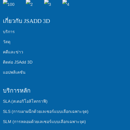
เกี่ยวกับ JSADD 3D
บริการ
วัสดุ
คดีและข่าว
ติดต่อ JSAdd 3D
แอปพลิเคชัน
บริการหลัก
SLA (สเตอริโอลิโทกราฟี)
SLS (การเผาผนึกด้วยเลเซอร์แบบเลือกเฉพาะจุด)
SLM (การหลอมด้วยเลเซอร์แบบเลือกเฉพาะจุด)