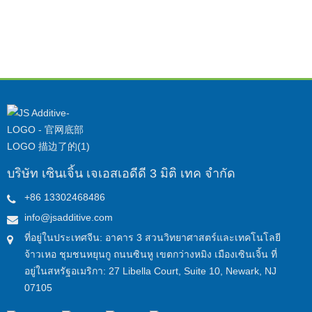
บริษัท เซินเจิ้น เจเอสเอดีดี 3 มิติ เทค จำกัด
+86 13302468486
info@jsadditive.com
ที่อยู่ในประเทศจีน: อาคาร 3 สวนวิทยาศาสตร์และเทคโนโลยี
จ้าวเหอ ชุมชนหยุนกู ถนนซินหู เขตกว่างหมิง เมืองเซินเจิ้น ที่
อยู่ในสหรัฐอเมริกา: 27 Libella Court, Suite 10, Newark, NJ
07105