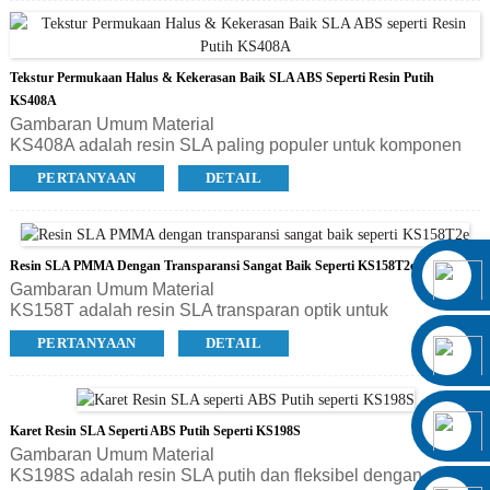
dibedakan dari termoplastik tradisional yang telah selesai
diproses, sehingga sangat cocok untuk membuat komponen
dan prototipe untuk aplikasi pengujian fungsional –
Tekstur Permukaan Halus & Kekerasan Baik SLA ABS Seperti Resin Putih
menghasilkan penghematan waktu, uang, dan material
selama pengembangan produk.
KS408A
Gambaran Umum Material
KS408A adalah resin SLA paling populer untuk komponen
yang akurat dan detail, sempurna untuk menguji desain
PERTANYAAN
DETAIL
model guna memastikan struktur dan fungsi yang tepat
sebelum produksi massal. Resin ini menghasilkan
komponen berwarna putih seperti ABS dengan fitur akurat,
tahan lama, dan tahan lembap. Sangat ideal untuk
Resin SLA PMMA Dengan Transparansi Sangat Baik Seperti KS158T2e
pembuatan prototipe dan pengujian fungsional, menghemat
Gambaran Umum Material
waktu, uang, dan material selama pengembangan produk.
KS158T adalah resin SLA transparan optik untuk
memproduksi komponen yang jernih, fungsional, dan akurat
PERTANYAAN
DETAIL
dengan tampilan akrilik secara cepat. Proses pembuatannya
cepat dan mudah digunakan. Aplikasi idealnya adalah untuk
rakitan transparan, botol, tabung, lensa otomotif, komponen
penerangan, analisis aliran fluida, dan lain-lain, serta
Karet Resin SLA Seperti ABS Putih Seperti KS198S
prototipe fungsional yang tangguh.
Gambaran Umum Material
KS198S adalah resin SLA putih dan fleksibel dengan