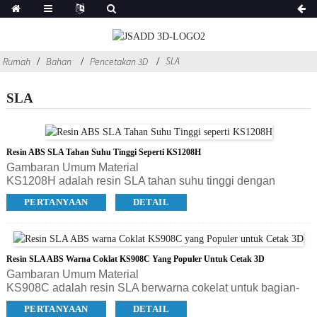
SLA
Rumah
Bahan
Pencetakan 3D
SLA
Resin ABS SLA Tahan Suhu Tinggi Seperti KS1208H
Gambaran Umum Material
KS1208H adalah resin SLA tahan suhu tinggi dengan
viskositas rendah dan warna transparan. Bagian yang
PERTANYAAN
DETAIL
dicetak dapat digunakan pada suhu sekitar 120℃. Untuk
suhu sesaat, resin ini tahan hingga di atas 200℃. Resin ini
memiliki stabilitas dimensi yang baik dan detail permukaan
yang halus, yang merupakan solusi sempurna untuk bagian
Resin SLA ABS Warna Coklat KS908C Yang Populer Untuk Cetak 3D
yang membutuhkan ketahanan terhadap panas dan
Gambaran Umum Material
kelembaban, dan juga dapat diaplikasikan untuk pencetakan
KS908C adalah resin SLA berwarna cokelat untuk bagian-
cepat dengan material tertentu dalam produksi batch kecil.
bagian yang akurat dan detail. Dengan tekstur halus,
PERTANYAAN
DETAIL
ketahanan suhu, dan kekuatan yang baik, KS908C