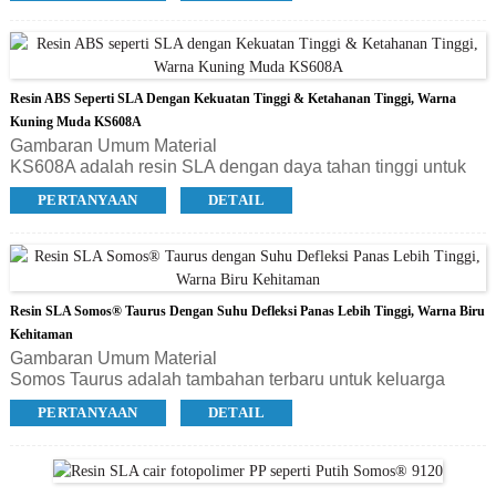
dikembangkan khusus untuk mencetak maket sepatu dan
model master sol sepatu, serta cetakan cepat untuk sol PU,
tetapi juga populer di bidang kedokteran gigi, seni & desain,
patung, animasi, dan film.
Resin ABS Seperti SLA Dengan Kekuatan Tinggi & Ketahanan Tinggi, Warna
Kuning Muda KS608A
Gambaran Umum Material
KS608A adalah resin SLA dengan daya tahan tinggi untuk
komponen yang akurat dan tahan lama, yang memiliki
PERTANYAAN
DETAIL
semua manfaat dan kemudahan yang terkait dengan
KS408A tetapi secara signifikan lebih kuat dan tahan
terhadap suhu yang lebih tinggi. KS608A berwarna kuning
muda. Resin ini dapat diaplikasikan untuk berbagai macam
aplikasi, ideal untuk prototipe fungsional, model konsep, dan
Resin SLA Somos® Taurus Dengan Suhu Defleksi Panas Lebih Tinggi, Warna Biru
komponen produksi volume rendah di bidang industri
otomotif, arsitektur, dan elektronik konsumen.
Kehitaman
Gambaran Umum Material
Somos Taurus adalah tambahan terbaru untuk keluarga
material stereolitografi (SLA) berkinerja tinggi. Bagian yang
PERTANYAAN
DETAIL
dicetak dengan material ini mudah dibersihkan dan
diselesaikan. Suhu defleksi panas yang lebih tinggi dari
material ini meningkatkan jumlah aplikasi bagi produsen dan
pengguna komponen. Somos® Taurus menghadirkan