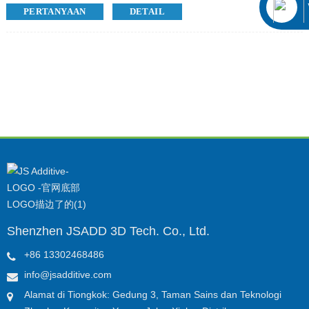
karakteristik ketangguhan tinggi, elastisitas tinggi, dan
PERTANYAAN
DETAIL
sentuhan lembut. Resin ini ideal untuk mencetak prototipe
sepatu, pembungkus karet, model biomedis, dan bagian-
bagian berbahan karet lainnya.
Shenzhen JSADD 3D Tech. Co., Ltd.
+86 13302468486
info@jsadditive.com
Alamat di Tiongkok: Gedung 3, Taman Sains dan Teknologi