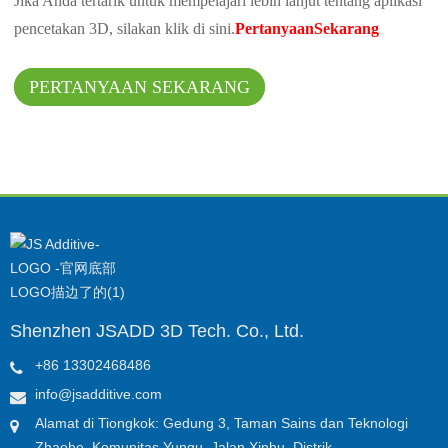
Jika Anda tertarik untuk mempelajari lebih lanjut tentang aplikasi
pencetakan 3D, silakan klik di sini.
Pertanyaan
Sekarang
PERTANYAAN SEKARANG
Shenzhen JSADD 3D Tech. Co., Ltd.
+86 13302468486
info@jsadditive.com
Alamat di Tiongkok: Gedung 3, Taman Sains dan Teknologi
Zhaohe, Komunitas Yungu, Jalan Xinhu, Distrik